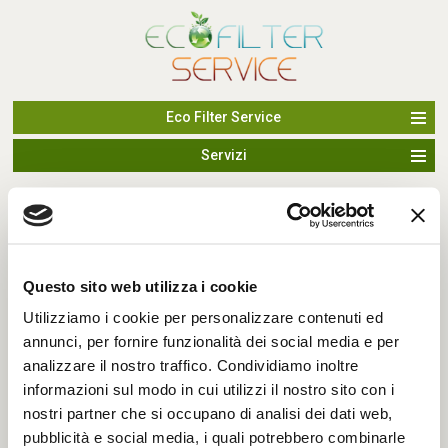
Eco Filter Service
Servizi
DOVE SIAMO
Eco Filter Service
di Donato Di Girolamo
Via Artigianale, 72
25010 - Montirone (Brescia)
Questo sito web utilizza i cookie
Cell.
388.9796659
Utilizziamo i cookie per personalizzare contenuti ed
Email:
info@ecofilterservice.it
annunci, per fornire funzionalità dei social media e per
analizzare il nostro traffico. Condividiamo inoltre
informazioni sul modo in cui utilizzi il nostro sito con i
nostri partner che si occupano di analisi dei dati web,
pubblicità e social media, i quali potrebbero combinarle