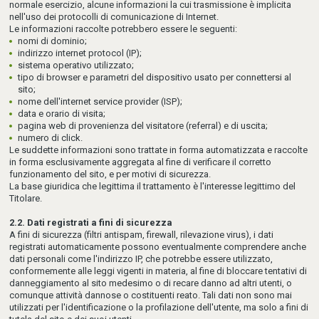
normale esercizio, alcune informazioni la cui trasmissione è implicita
nell'uso dei protocolli di comunicazione di Internet.
Le informazioni raccolte potrebbero essere le seguenti:
nomi di dominio;
indirizzo internet protocol (IP);
sistema operativo utilizzato;
tipo di browser e parametri del dispositivo usato per connettersi al
sito;
nome dell'internet service provider (ISP);
data e orario di visita;
pagina web di provenienza del visitatore (referral) e di uscita;
numero di click.
Le suddette informazioni sono trattate in forma automatizzata e raccolte
in forma esclusivamente aggregata al fine di verificare il corretto
funzionamento del sito, e per motivi di sicurezza.
La base giuridica che legittima il trattamento è l'interesse legittimo del
Titolare.
2.2. Dati registrati a fini di sicurezza
A fini di sicurezza (filtri antispam, firewall, rilevazione virus), i dati
registrati automaticamente possono eventualmente comprendere anche
dati personali come l'indirizzo IP, che potrebbe essere utilizzato,
conformemente alle leggi vigenti in materia, al fine di bloccare tentativi di
danneggiamento al sito medesimo o di recare danno ad altri utenti, o
comunque attività dannose o costituenti reato. Tali dati non sono mai
utilizzati per l'identificazione o la profilazione dell'utente, ma solo a fini di