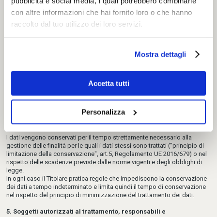
pubblicità e social media, i quali potrebbero combinarle
con altre informazioni che hai fornito loro o che hanno
3. Natura del conferimento
A parte quanto specificato per i dati di navigazione il conferimento dei
raccolto dal tuo utilizzo dei loro servizi.
dati rispetto alle finalità di cui al punto 2.3 lett. a), b), c), d) è facoltativo,
ma l'eventuale rifiuto comporterà l'impossibilità per il Titolare di dar
corso agli eventuali impegni precontrattuali e contrattuali assunti.
Mostra dettagli
4. Luoghi e modalità di trattamento e tempi di conservazione dei
dati
I dati raccolti dal sito sono trattati presso la sede del Titolare del
Accetta tutti
Trattamento.
I dati raccolti saranno trattati mediante strumenti elettronici o comunque
automatizzati, informatici e telematici, o mediante elaborazioni manuali
Personalizza
con logiche strettamente correlate alle finalità per le quali i dati personali
sono stati raccolti e, comunque, in modo da garantire in ogni caso la
sicurezza dei medesimi.
I dati vengono conservati per il tempo strettamente necessario alla
gestione delle finalità per le quali i dati stessi sono trattati ("principio di
limitazione della conservazione", art.5, Regolamento UE 2016/679) o nel
rispetto delle scadenze previste dalle norme vigenti e degli obblighi di
legge.
In ogni caso il Titolare pratica regole che impediscono la conservazione
dei dati a tempo indeterminato e limita quindi il tempo di conservazione
nel rispetto del principio di minimizzazione del trattamento dei dati.
5. Soggetti autorizzati al trattamento, responsabili e