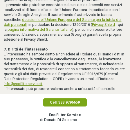
Il presente sito potrebbe condividere alcuni dei dati raccolti con servizi
localizzati al di fuori dell'area dell'Unione Europea. In particolare con il
servizio Google Analytics. Il trasferimento è autorizzato in base a
specifiche
decisioni dell'Unione Europea e del Garante per la tutela dei
dati personali
, in particolare la decisione 1250/2016 (
Privacy Shield
- qui
la
pagina informativa del Garante italiano
), per cui non occorre ulteriore
consenso. L'azienda sopra menzionata (Google) garantisce la propria
adesione al Privacy Shield.
7. Diritti dell'interessato
L'interessato ha sempre diritto a richiedere al Titolare quali siano i dati in
suo possesso, la rettifica o la cancellazione degli stessi, la limitazione
del trattamento o la possibilità di opporsi al trattamento, di richiedere la
portabilità dei dati, di revocare il consenso al trattamento facendo valere
questi e gli altri diritti previsti dal Regolamento UE 2016/679 (General
Data Protection Regulation – GDPR) inviando un'e-mail all'indirizzo
info@ecofilterservice.it
.
L'interessato può proporre reclamo anche a un'autorità di controllo.
Cell: 388.9796659
Eco Filter Service
di Donato Di Girolamo
credits