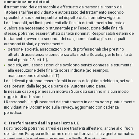
comunicazione dei dati
Il trattamento dei dati raccolti è effettuato da personale interno del
Titolare a tal fine individuato e autorizzato del trattamento secondo
specifiche istruzioni impartite nel rispetto della normativa vigente.
I dati raccolti, nei limiti pertinenti alle finalità di trattamento indicate e
qualora sia necessario o strumentale per l'esecuzione delle finalità
stesse, potranno essere trattati da terzi nominati Responsabili esterni del
trattamento, ovvero, a seconda dei casi, comunicati agli stessi quali
autonomi titolari, e precisamente:
persone, società, associazioni o studi professionali che prestino
attività di assistenza e consulenza alla nostra Società, per le finalità di
cui al punto 2.3 lett. b);
società, enti, associazioni che svolgono servizi connessi e strumentali
alla esecuzione delle finalità sopra indicate (ad esempio,
manutenzione dei sistemi IT).
I dati rilevati potranno essere forniti in caso di legittima richiesta, nei soli
casi previsti dalla legge, da parte dell'Autorità Giudiziaria.
In nessun caso e per nessun motivo i Suoi dati saranno in alcun modo
oggetto di diffusione.
I Responsabili e gli Incaricati del trattamento in carica sono puntualmente
individuati nel Documento sulla Privacy, aggiornato con cadenza
periodica.
6. Trasferimento dati in paesi extra UE
I dati raccolti potranno altresì essere trasferiti all'estero, anche al di fuori
dell'Unione Europea nelle forme e nei modi previsti alla vigente normativa
garantendo in ogni caso un adeguato livello di protezione.