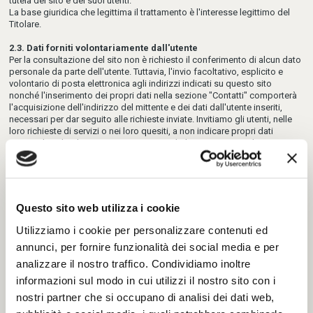
tutela del sito e dei suoi utenti.
La base giuridica che legittima il trattamento è l'interesse legittimo del
Titolare.
2.3. Dati forniti volontariamente dall'utente
Per la consultazione del sito non è richiesto il conferimento di alcun dato
personale da parte dell'utente. Tuttavia, l'invio facoltativo, esplicito e
volontario di posta elettronica agli indirizzi indicati su questo sito
nonché l'inserimento dei propri dati nella sezione "Contatti" comporterà
l'acquisizione dell'indirizzo del mittente e dei dati dall'utente inseriti,
necessari per dar seguito alle richieste inviate. Invitiamo gli utenti, nelle
loro richieste di servizi o nei loro quesiti, a non indicare propri dati
personali o altri dati nominativi o personali di soggetti terzi che non
siano strettamente necessari.
I dati personali forniti dall'utente tramite form sono raccolti e trattati per
le seguenti finalità:
per lo svolgimento delle attività di relazione con il cliente in base ad
accordi contrattuali e/o trattative precontrattuali;
Questo sito web utilizza i cookie
per finalità amministrative;
per dar corso ad eventuali richieste dell'autorità giudiziaria;
Utilizziamo i cookie per personalizzare contenuti ed
nel caso di invio di curriculum vitae, esclusivamente per finalità di
annunci, per fornire funzionalità dei social media e per
selezione.
La base giuridica che legittima il trattamento è l'esecuzione di un
analizzare il nostro traffico. Condividiamo inoltre
contratto di cui l'interessato è parte, l'esecuzione di misure
informazioni sul modo in cui utilizzi il nostro sito con i
precontrattuali adottate su richiesta dello stesso o l'obbligo di legge. Nei
nostri partner che si occupano di analisi dei dati web,
casi espressamente indicati la base giuridica è il consenso liberamente
fornito dall'interessato.