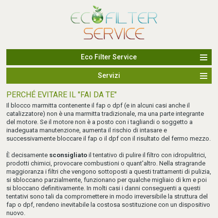
Eco Filter Service
Servizi
PERCHÉ EVITARE IL "FAI DA TE"
Il blocco marmitta contenente il fap o dpf (e in alcuni casi anche il
catalizzatore) non è una marmitta tradizionale, ma una parte integrante
del motore. Se il motore non è a posto con i tagliandi o soggetto a
inadeguata manutenzione, aumenta il rischio di intasare e
successivamente bloccare il fap o il dpf con il risultato del fermo mezzo.
È decisamente
sconsigliato
il tentativo di pulire il filtro con idropulitrici,
prodotti chimici, provocare combustioni o quant'altro. Nella stragrande
maggioranza i filtri che vengono sottoposti a questi trattamenti di pulizia,
si sbloccano parzialmente, funzionano per qualche migliaio di km e poi
si bloccano definitivamente. In molti casi i danni conseguenti a questi
tentativi sono tali da compromettere in modo irreversibile la struttura del
fap o dpf, rendeno inevitabile la costosa sostituzione con un dispositivo
nuovo.